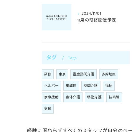
2024/11/01
11月の研修開催予定
タグ
Tags
研修
東京
重度訪問介護
多摩地区
ヘルパー
養成校
訪問介護
福祉
家事援助
身体介護
移動介護
技術職
支援
経験に関わらずすべてのスタッフが自分のペ