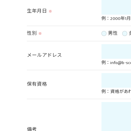
ご本人である事を確認のうえ、対応させて
生年月日
※
個人情報の開示･訂正･削除・利用停止の具
例：2000年1月
性別
男性
※
メールアドレス
例：info@b-scc
保有資格
例：資格があ
備考