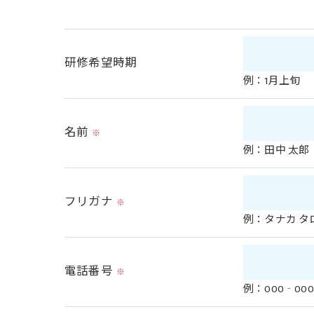
弊社ではお客様の同意を得た場合または法
取得した個人情報を第三者に提供すること
研修希望時期
<個人情報の委託について>
例：1月上旬
弊社では、利用目的の達成に必要な範囲に
これらの委託先に対しては個人情報保護契
名前
※
例：田中 太郎
<個人情報の安全管理>
弊社では、個人情報の漏洩等がなされない
フリガナ
※
<個人情報を与えなかった場合に生じる結果
例：タナカ タ
必要な情報を頂けない場合は、それに対応
電話番号
※
<個人情報の開示･訂正・削除･利用停止の手
例：000‐000
弊社では、お客様の個人情報の開示･訂正･