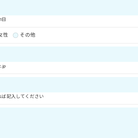
頂きます。
体的手続きにつきましては、お電話でお問合せ下さい。
1日
女性
その他
.jp
れば記入してください